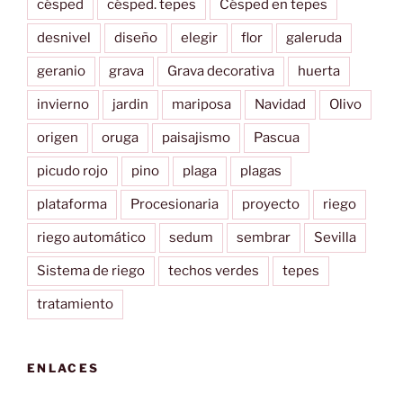
césped
césped. tepes
Césped en tepes
desnivel
diseño
elegir
flor
galeruda
geranio
grava
Grava decorativa
huerta
invierno
jardin
mariposa
Navidad
Olivo
origen
oruga
paisajismo
Pascua
picudo rojo
pino
plaga
plagas
plataforma
Procesionaria
proyecto
riego
riego automático
sedum
sembrar
Sevilla
Sistema de riego
techos verdes
tepes
tratamiento
ENLACES