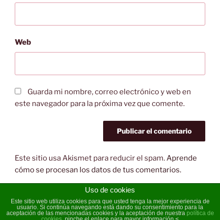
Web
Guarda mi nombre, correo electrónico y web en
este navegador para la próxima vez que comente.
Este sitio usa Akismet para reducir el spam.
Aprende
cómo se procesan los datos de tus comentarios.
Uso de cookies
Este sitio web utiliza cookies para que usted tenga la mejor experiencia de
usuario. Si continúa navegando está dando su consentimiento para la
Política de cookies
Funciona gracias a WordPress
aceptación de las mencionadas cookies y la aceptación de nuestra
política de
cookies
, pinche el enlace para mayor información.<