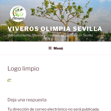
Saltar
al
contenido
VIVEROS OLIMPIA SEVILLA
Mantenimiento, Diseño y Creación de jardines en Sevilla.
Menú
Logo limpio
Deja una respuesta
Tu dirección de correo electrónico no será publicada.