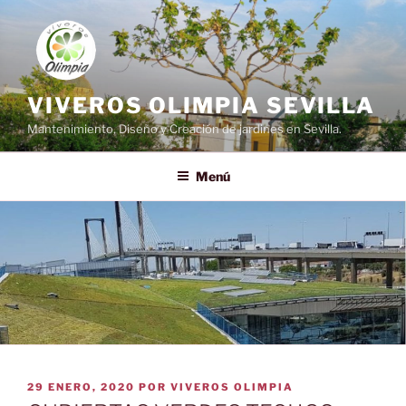
Saltar
al
contenido
VIVEROS OLIMPIA SEVILLA
Mantenimiento, Diseño y Creación de jardines en Sevilla.
Menú
PUBLICADO
29 ENERO, 2020
POR
VIVEROS OLIMPIA
EL