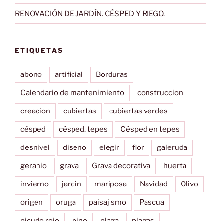
RENOVACIÓN DE JARDÍN. CÉSPED Y RIEGO.
ETIQUETAS
abono
artificial
Borduras
Calendario de mantenimiento
construccion
creacion
cubiertas
cubiertas verdes
césped
césped. tepes
Césped en tepes
desnivel
diseño
elegir
flor
galeruda
geranio
grava
Grava decorativa
huerta
invierno
jardin
mariposa
Navidad
Olivo
origen
oruga
paisajismo
Pascua
picudo rojo
pino
plaga
plagas