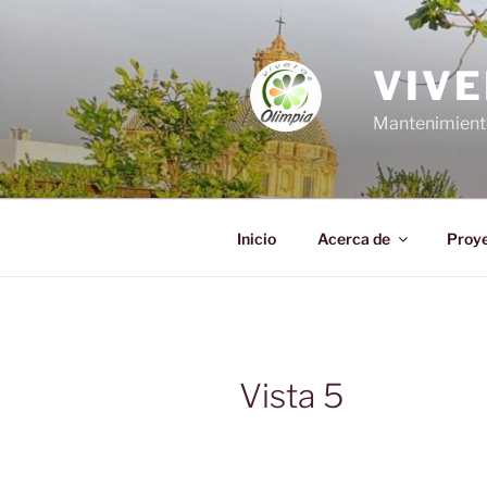
Saltar
al
contenido
VIVE
Mantenimiento,
Inicio
Acerca de
Proy
Vista 5