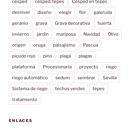
césped
césped. tepes
Césped en tepes
desnivel
diseño
elegir
flor
galeruda
geranio
grava
Grava decorativa
huerta
invierno
jardin
mariposa
Navidad
Olivo
origen
oruga
paisajismo
Pascua
picudo rojo
pino
plaga
plagas
plataforma
Procesionaria
proyecto
riego
riego automático
sedum
sembrar
Sevilla
Sistema de riego
techos verdes
tepes
tratamiento
ENLACES