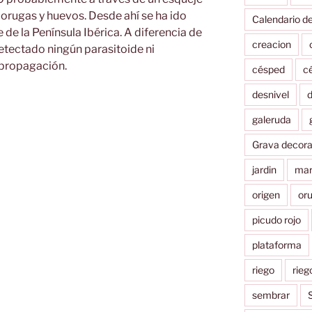
orugas y huevos. Desde ahí se ha ido
Calendario d
de la Península Ibérica. A diferencia de
creacion
detectado ningún parasitoide ni
 propagación.
césped
c
desnivel
d
galeruda
Grava decora
jardin
mar
origen
or
picudo rojo
plataforma
riego
rieg
sembrar
S