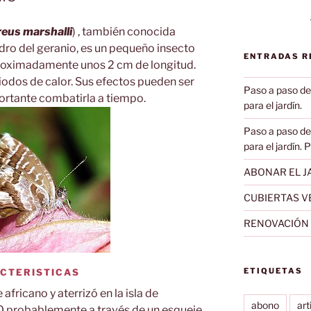
reus marshalli
) , también conocida
ro del geranio, es un pequeño insecto
ENTRADAS R
roximadamente unos 2 cm de longitud.
riodos de calor. Sus efectos pueden ser
Paso a paso de
ortante combatirla a tiempo.
para el jardín.
Paso a paso de
para el jardín. 
ABONAR EL JA
CUBIERTAS V
RENOVACIÓN D
ETIQUETAS
CTERISTICAS
africano y aterrizó en la isla de
abono
art
80 probablemente a través de un esqueje