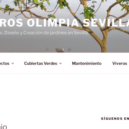
ROS OLIMPIA SEVILL
 Diseño y Creación de jardines en Sevilla.
ectos
Cubiertas Verdes
Mantenimiento
Viveros
SÍGUENOS E
io