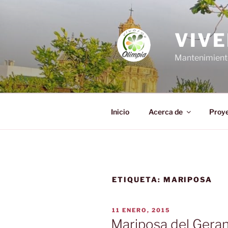
Saltar
al
contenido
VIVE
Mantenimiento,
Inicio
Acerca de
Proy
ETIQUETA:
MARIPOSA
PUBLICADO
11 ENERO, 2015
EL
Mariposa del Geran