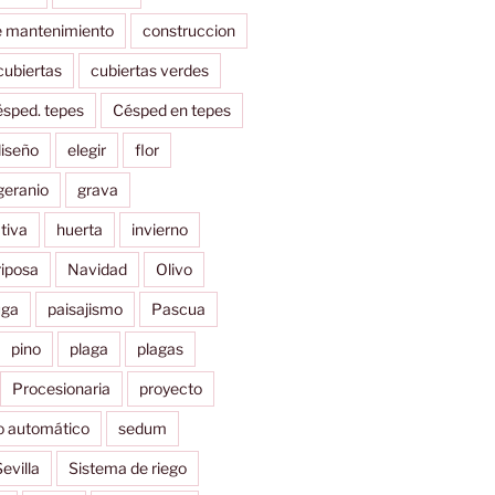
e mantenimiento
construccion
cubiertas
cubiertas verdes
ésped. tepes
Césped en tepes
iseño
elegir
flor
geranio
grava
tiva
huerta
invierno
iposa
Navidad
Olivo
uga
paisajismo
Pascua
pino
plaga
plagas
Procesionaria
proyecto
o automático
sedum
evilla
Sistema de riego