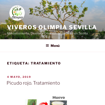
Saltar
al
contenido
VIVEROS OLIMPIA SEVILLA
Mantenimiento, Diseño y Creación de jardines en Sevilla.
Menú
ETIQUETA:
TRATAMIENTO
PUBLICADO
4 MAYO, 2019
EL
Picudo rojo. Tratamiento