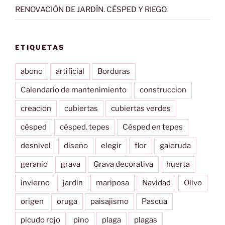
RENOVACIÓN DE JARDÍN. CÉSPED Y RIEGO.
ETIQUETAS
abono
artificial
Borduras
Calendario de mantenimiento
construccion
creacion
cubiertas
cubiertas verdes
césped
césped. tepes
Césped en tepes
desnivel
diseño
elegir
flor
galeruda
geranio
grava
Grava decorativa
huerta
invierno
jardin
mariposa
Navidad
Olivo
origen
oruga
paisajismo
Pascua
picudo rojo
pino
plaga
plagas