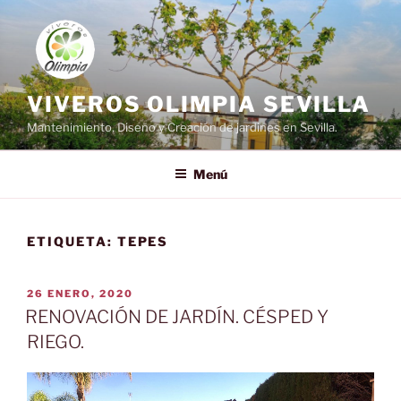
Saltar
al
contenido
VIVEROS OLIMPIA SEVILLA
Mantenimiento, Diseño y Creación de jardines en Sevilla.
Menú
ETIQUETA:
TEPES
PUBLICADO
26 ENERO, 2020
EL
RENOVACIÓN DE JARDÍN. CÉSPED Y
RIEGO.