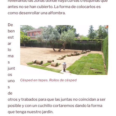
rellenando las zonas donde haya curvas o esquinas que
antes no se han cubierto. La forma de colocarlos es
como desenrollar una alfombra.
De
ben
est
ar
lo
ma
s
junt
os
Césped en tepes. Rollos de césped
uno
s
de
otros y trabados para que las juntas no coincidan a ser
posible y con un cuchillo cortaremos dando la forma
que tenga nuestro jardín.