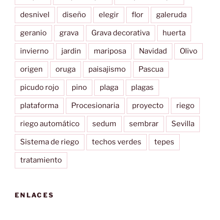
desnivel
diseño
elegir
flor
galeruda
geranio
grava
Grava decorativa
huerta
invierno
jardin
mariposa
Navidad
Olivo
origen
oruga
paisajismo
Pascua
picudo rojo
pino
plaga
plagas
plataforma
Procesionaria
proyecto
riego
riego automático
sedum
sembrar
Sevilla
Sistema de riego
techos verdes
tepes
tratamiento
ENLACES