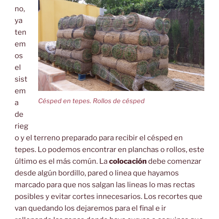
no,
ya
ten
em
os
el
sist
em
Césped en tepes. Rollos de césped
a
de
rieg
o y el terreno preparado para recibir el césped en
tepes. Lo podemos encontrar en planchas o rollos, este
último es el más común. La
colocación
debe comenzar
desde algún bordillo, pared o linea que hayamos
marcado para que nos salgan las lineas lo mas rectas
posibles y evitar cortes innecesarios. Los recortes que
van quedando los dejaremos para el final e ir