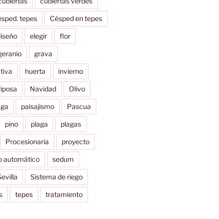
cubiertas
cubiertas verdes
ésped. tepes
Césped en tepes
iseño
elegir
flor
geranio
grava
tiva
huerta
invierno
iposa
Navidad
Olivo
uga
paisajismo
Pascua
pino
plaga
plagas
Procesionaria
proyecto
o automático
sedum
evilla
Sistema de riego
s
tepes
tratamiento