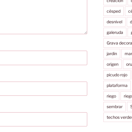
creacion
césped
c
desnivel
d
galeruda
Grava decora
jardin
mar
origen
or
picudo rojo
plataforma
riego
rieg
sembrar
S
techos verde