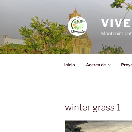
Saltar
al
contenido
VIVE
Mantenimiento,
Inicio
Acerca de
Proy
winter grass 1