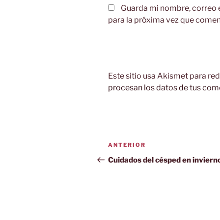
Guarda mi nombre, correo 
para la próxima vez que comen
Este sitio usa Akismet para red
procesan los datos de tus com
Navegación
Entrada
ANTERIOR
de
anterior:
Cuidados del césped en inviern
entradas