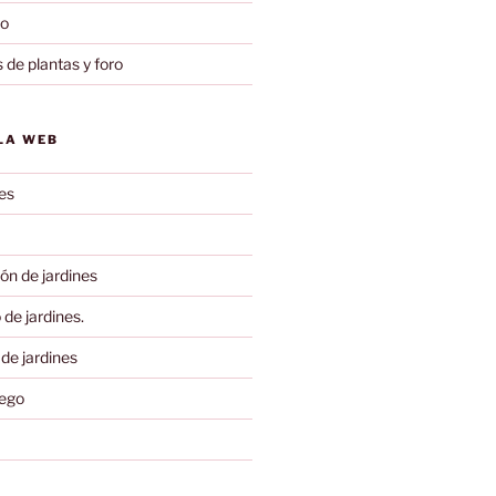
to
 de plantas y foro
LA WEB
es
ón de jardines
de jardines.
 de jardines
iego