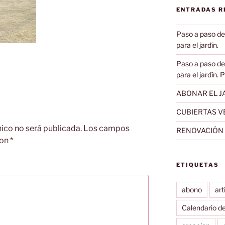
ENTRADAS R
Paso a paso de
para el jardín.
Paso a paso de
para el jardín. 
ABONAR EL JA
CUBIERTAS V
nico no será publicada.
Los campos
RENOVACIÓN D
con
*
ETIQUETAS
abono
art
Calendario d