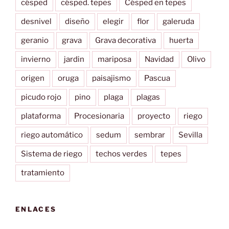
césped
césped. tepes
Césped en tepes
desnivel
diseño
elegir
flor
galeruda
geranio
grava
Grava decorativa
huerta
invierno
jardin
mariposa
Navidad
Olivo
origen
oruga
paisajismo
Pascua
picudo rojo
pino
plaga
plagas
plataforma
Procesionaria
proyecto
riego
riego automático
sedum
sembrar
Sevilla
Sistema de riego
techos verdes
tepes
tratamiento
ENLACES