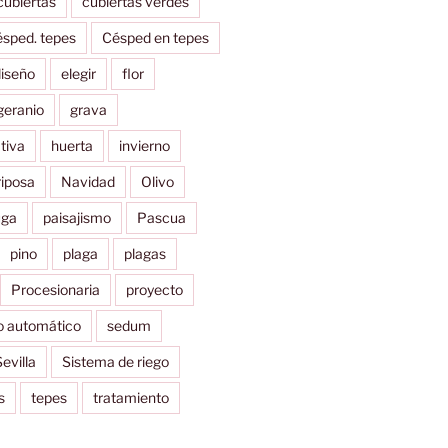
cubiertas
cubiertas verdes
ésped. tepes
Césped en tepes
iseño
elegir
flor
geranio
grava
tiva
huerta
invierno
iposa
Navidad
Olivo
uga
paisajismo
Pascua
pino
plaga
plagas
Procesionaria
proyecto
o automático
sedum
evilla
Sistema de riego
s
tepes
tratamiento