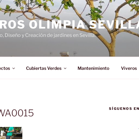
ROS OLIMPIA SEVILL
 Diseño y Creación de jardines en Sevilla.
ectos
Cubiertas Verdes
Mantenimiento
Viveros
SÍGUENOS E
-WA0015