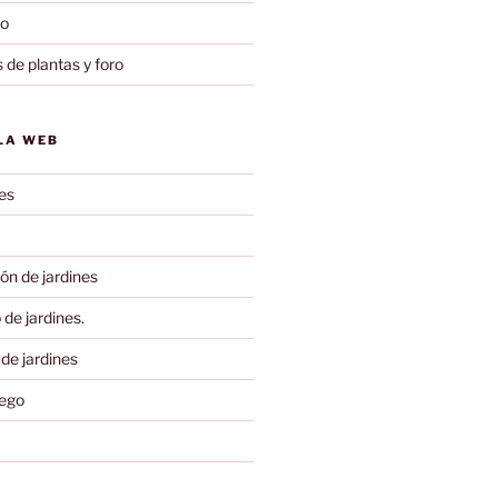
to
 de plantas y foro
LA WEB
es
ón de jardines
de jardines.
 de jardines
iego