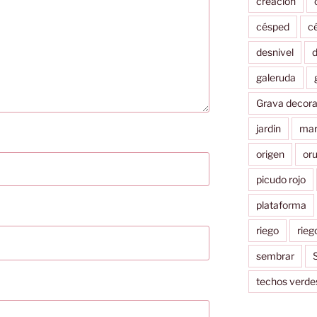
creacion
césped
c
desnivel
d
galeruda
Grava decora
jardin
mar
origen
or
picudo rojo
plataforma
riego
rieg
sembrar
S
techos verde