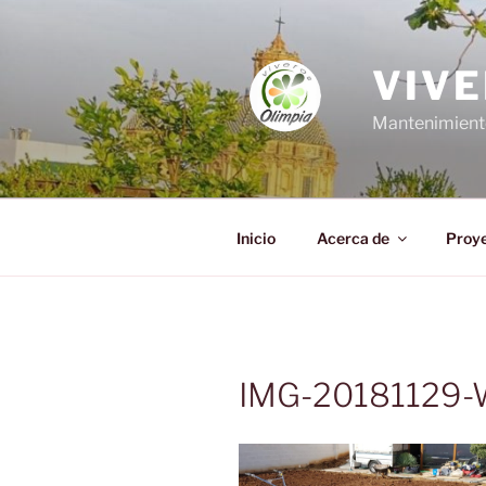
Saltar
al
contenido
VIVE
Mantenimiento,
Inicio
Acerca de
Proy
IMG-20181129