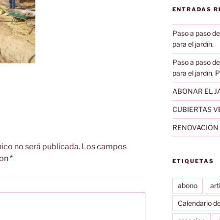
ENTRADAS R
Paso a paso de
para el jardín.
Paso a paso de
para el jardín. 
ABONAR EL JA
CUBIERTAS V
RENOVACIÓN D
nico no será publicada.
Los campos
con
*
ETIQUETAS
abono
art
Calendario d