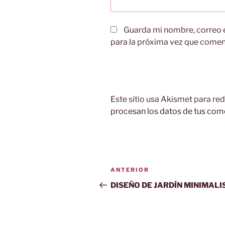
Guarda mi nombre, correo 
para la próxima vez que comen
Este sitio usa Akismet para red
procesan los datos de tus com
Navegación
Entrada
ANTERIOR
de
anterior:
DISEÑO DE JARDÍN MINIMALI
entradas