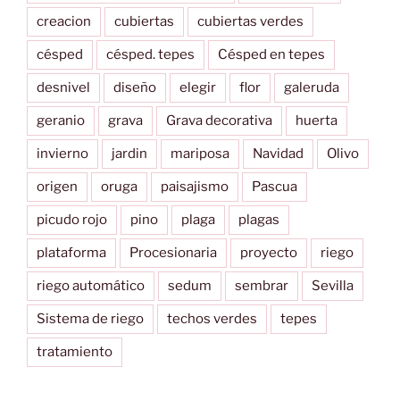
creacion
cubiertas
cubiertas verdes
césped
césped. tepes
Césped en tepes
desnivel
diseño
elegir
flor
galeruda
geranio
grava
Grava decorativa
huerta
invierno
jardin
mariposa
Navidad
Olivo
origen
oruga
paisajismo
Pascua
picudo rojo
pino
plaga
plagas
plataforma
Procesionaria
proyecto
riego
riego automático
sedum
sembrar
Sevilla
Sistema de riego
techos verdes
tepes
tratamiento