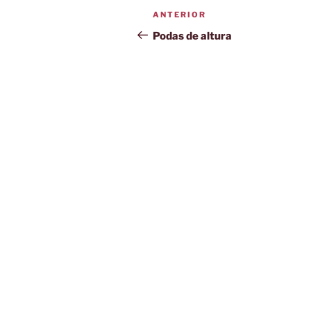
Navegación
Entrada
ANTERIOR
de
anterior:
Podas de altura
entradas