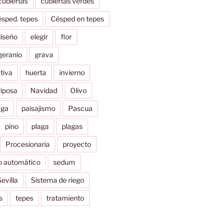
cubiertas
cubiertas verdes
ésped. tepes
Césped en tepes
iseño
elegir
flor
geranio
grava
tiva
huerta
invierno
iposa
Navidad
Olivo
uga
paisajismo
Pascua
pino
plaga
plagas
Procesionaria
proyecto
o automático
sedum
evilla
Sistema de riego
s
tepes
tratamiento