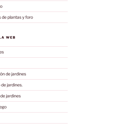
to
 de plantas y foro
LA WEB
es
ón de jardines
de jardines.
 de jardines
iego