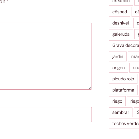
creacion
con
*
césped
c
desnivel
d
galeruda
Grava decora
jardin
mar
origen
or
picudo rojo
plataforma
riego
rieg
sembrar
S
techos verde