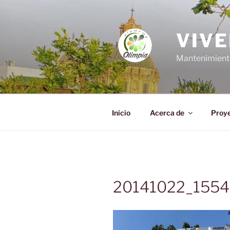
Saltar
al
contenido
VIVE
Mantenimiento,
Inicio
Acerca de
Proy
20141022_1554