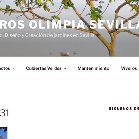
ROS OLIMPIA SEVILL
 Diseño y Creación de jardines en Sevilla.
ectos
Cubiertas Verdes
Mantenimiento
Viveros
SÍGUENOS E
31