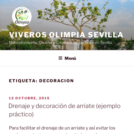
Saltar
al
contenido
VIVEROS OLIMPIA SEVILLA
Mantenimiento, Diseño y Creación de jardines en Sevilla.
Menú
ETIQUETA:
DECORACION
PUBLICADO
12 OCTUBRE, 2015
EL
Drenaje y decoración de arriate (ejemplo
práctico)
Para facilitar el drenaje de un arriate y así evitar los