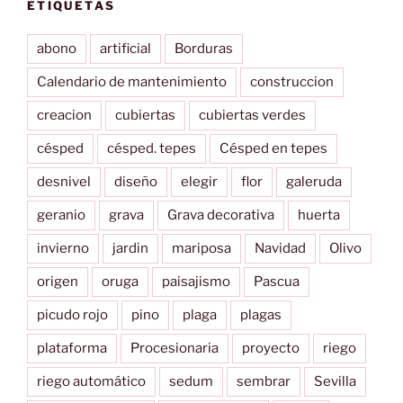
ETIQUETAS
abono
artificial
Borduras
Calendario de mantenimiento
construccion
creacion
cubiertas
cubiertas verdes
césped
césped. tepes
Césped en tepes
desnivel
diseño
elegir
flor
galeruda
geranio
grava
Grava decorativa
huerta
invierno
jardin
mariposa
Navidad
Olivo
origen
oruga
paisajismo
Pascua
picudo rojo
pino
plaga
plagas
plataforma
Procesionaria
proyecto
riego
riego automático
sedum
sembrar
Sevilla