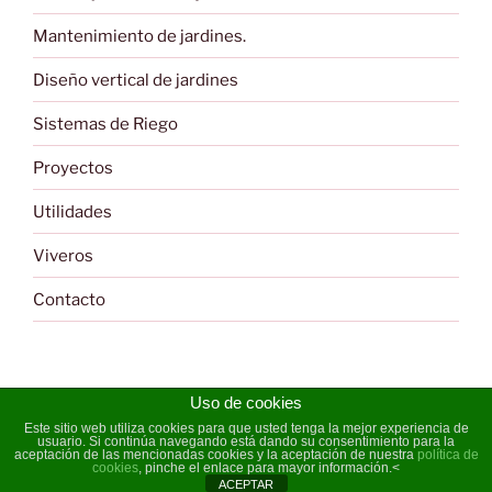
Mantenimiento de jardines.
Diseño vertical de jardines
Sistemas de Riego
Proyectos
Utilidades
Viveros
Contacto
Uso de cookies
Este sitio web utiliza cookies para que usted tenga la mejor experiencia de
usuario. Si continúa navegando está dando su consentimiento para la
Política de cookies
Funciona gracias a WordPress
aceptación de las mencionadas cookies y la aceptación de nuestra
política de
cookies
, pinche el enlace para mayor información.<
ACEPTAR