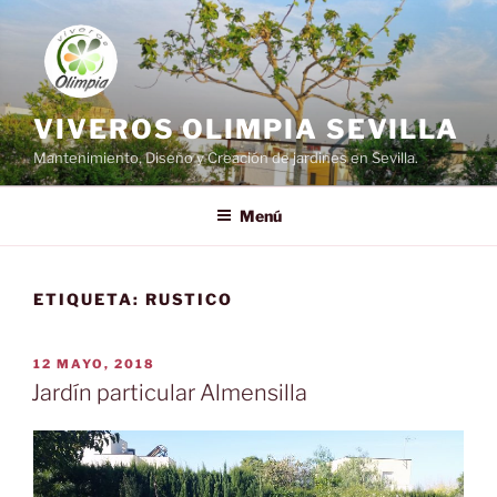
Saltar
al
contenido
VIVEROS OLIMPIA SEVILLA
Mantenimiento, Diseño y Creación de jardines en Sevilla.
Menú
ETIQUETA:
RUSTICO
PUBLICADO
12 MAYO, 2018
EL
Jardín particular Almensilla