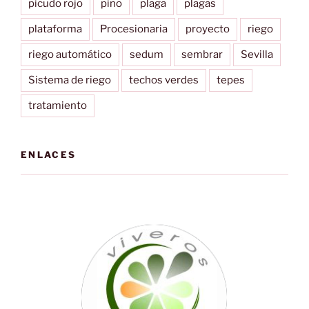
picudo rojo
pino
plaga
plagas
plataforma
Procesionaria
proyecto
riego
riego automático
sedum
sembrar
Sevilla
Sistema de riego
techos verdes
tepes
tratamiento
ENLACES