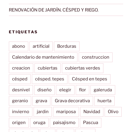
RENOVACIÓN DE JARDÍN. CÉSPED Y RIEGO.
ETIQUETAS
abono
artificial
Borduras
Calendario de mantenimiento
construccion
creacion
cubiertas
cubiertas verdes
césped
césped. tepes
Césped en tepes
desnivel
diseño
elegir
flor
galeruda
geranio
grava
Grava decorativa
huerta
invierno
jardin
mariposa
Navidad
Olivo
origen
oruga
paisajismo
Pascua