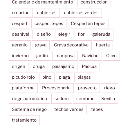
Calendario de mantenimiento
construccion
creacion
cubiertas
cubiertas verdes
césped
césped. tepes
Césped en tepes
desnivel
diseño
elegir
flor
galeruda
geranio
grava
Grava decorativa
huerta
invierno
jardin
mariposa
Navidad
Olivo
origen
oruga
paisajismo
Pascua
picudo rojo
pino
plaga
plagas
plataforma
Procesionaria
proyecto
riego
riego automático
sedum
sembrar
Sevilla
Sistema de riego
techos verdes
tepes
tratamiento