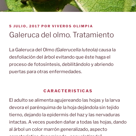
PUBLICADO
5 JULIO, 2017
POR
VIVEROS OLIMPIA
EL
Galeruca del olmo. Tratamiento
La Galeruca del Olmo
(Galerucella luteola
)
causa la
desfoliación del árbol evitando que éste haga el
proceso de fotosíntesis, debilitándolo y abriendo
puertas para otras enfermedades.
CARACTERISTICAS
El adulto se alimenta agujereando las hojas y la larva
devora el parénquima de la hoja dejándola sin tejido
tierno, dejando la epidermis del haz y las nervaduras
intactas. A veces pueden dañar a todas las hojas, dando
al árbol un color marrón generalizado, aspecto