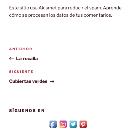
Este sitio usa Akismet para reducir el spam.
Aprende
cómo se procesan los datos de tus comentarios.
Navegación
Entrada
ANTERIOR
de
anterior:
La rocalla
entradas
Siguiente
SIGUIENTE
entrada
Cubiertas verdes
SÍGUENOS EN