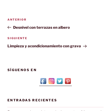
Navegación
Entrada
ANTERIOR
de
anterior:
Desnivel con terrazas en albero
entradas
Siguiente
SIGUIENTE
entrada
Limpieza y acondicionamiento con grava
SÍGUENOS EN
ENTRADAS RECIENTES