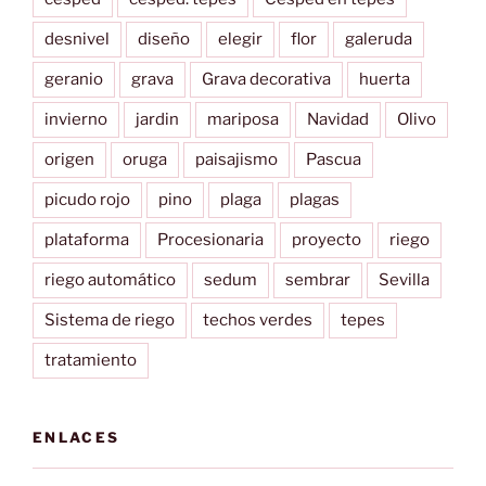
desnivel
diseño
elegir
flor
galeruda
geranio
grava
Grava decorativa
huerta
invierno
jardin
mariposa
Navidad
Olivo
origen
oruga
paisajismo
Pascua
picudo rojo
pino
plaga
plagas
plataforma
Procesionaria
proyecto
riego
riego automático
sedum
sembrar
Sevilla
Sistema de riego
techos verdes
tepes
tratamiento
ENLACES